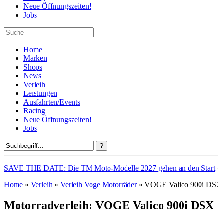
Neue Öffnungszeiten!
Jobs
Home
Marken
Shops
News
Verleih
Leistungen
Ausfahrten/Events
Racing
Neue Öffnungszeiten!
Jobs
SAVE THE DATE: Die TM Moto-Modelle 2027 gehen an den Start
Home
»
Verleih
»
Verleih Voge Motorräder
» VOGE Valico 900i D
Motorradverleih: VOGE Valico 900i DSX