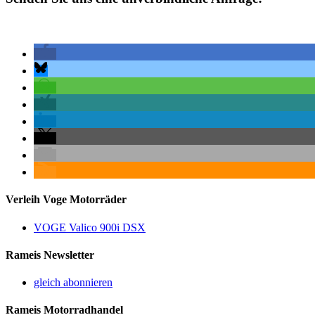
Verleih Voge Motorräder
VOGE Valico 900i DSX
Rameis Newsletter
gleich abonnieren
Rameis Motorradhandel