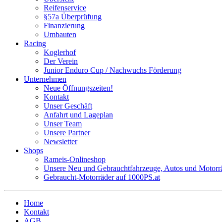
Reifenservice
§57a Überprüfung
Finanzierung
Umbauten
Racing
Koglerhof
Der Verein
Junior Enduro Cup / Nachwuchs Förderung
Unternehmen
Neue Öffnungszeiten!
Kontakt
Unser Geschäft
Anfahrt und Lageplan
Unser Team
Unsere Partner
Newsletter
Shops
Rameis-Onlineshop
Unsere Neu und Gebrauchtfahrzeuge, Autos und Motorräd
Gebraucht-Motorräder auf 1000PS.at
Home
Kontakt
AGB