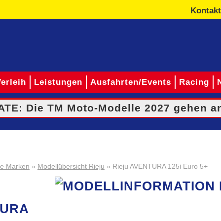
Kontakt
erleih
Leistungen
Ausfahrten/Events
Racing
TE: Die TM Moto-Modelle 2027 gehen an
e Marken
»
Modellübersicht Rieju
» Rieju AVENTURA 125i Euro 5+
TURA