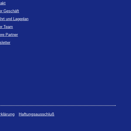
takt
er Geschäft
hrt und Lageplan
er Team
re Partner
letter
rklärung
Haftungsausschluß