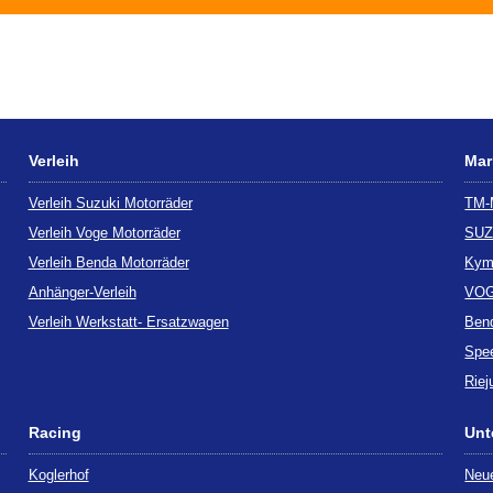
Verleih
Mar
Verleih Suzuki Motorräder
TM
Verleih Voge Motorräder
SUZ
Verleih Benda Motorräder
Kym
Anhänger-Verleih
VO
Verleih Werkstatt- Ersatzwagen
Ben
Spe
Riej
Racing
Unt
Koglerhof
Neue