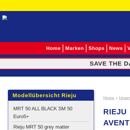
Home
Marken
Shops
News
V
SAVE THE DA
Modellübersicht Rieju
Home
»
Unser
MRT 50 ALL BLACK SM 50
RIEJU
Euro5+
AVEN
Rieju MRT 50 grey matter