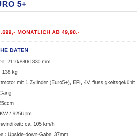
URO 5+
4.699,- MONATLICH AB 49,90.-
CHE DATEN
n: 2110/880/1330 mm
. 138 kg
tmotor mit 1 Zylinder (Euro5+), EFI, 4V, flüssigkeitsgekühlt
-Gang
25ccm
10KW / 925Upm
windikeit: ca. 105 km/h
bel: Upside-down-Gabel 37mm