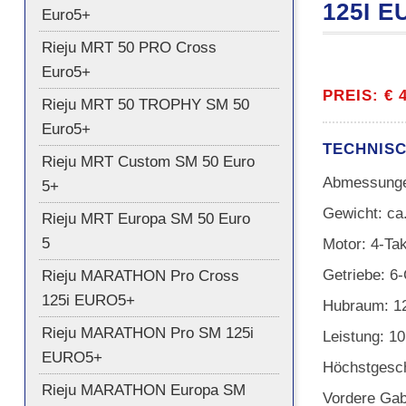
125I E
Euro5+
Rieju MRT 50 PRO Cross
Euro5+
PREIS: € 
Rieju MRT 50 TROPHY SM 50
Euro5+
TECHNIS
Rieju MRT Custom SM 50 Euro
Abmessunge
5+
Gewicht: ca
Rieju MRT Europa SM 50 Euro
5
Motor: 4-Tak
Getriebe: 6
Rieju MARATHON Pro Cross
125i EURO5+
Hubraum: 1
Rieju MARATHON Pro SM 125i
Leistung: 
EURO5+
Höchstgesch
Rieju MARATHON Europa SM
Vordere Ga