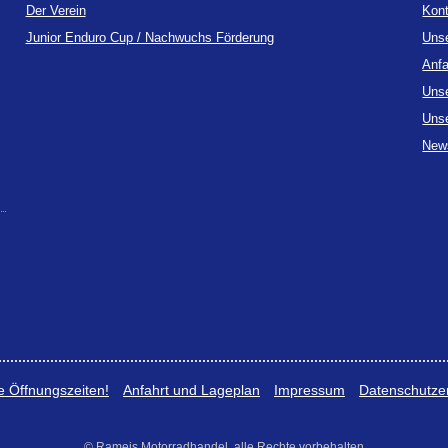
Der Verein
Kon
Junior Enduro Cup / Nachwuchs Förderung
Uns
Anfa
Uns
Unse
News
 Öffnungszeiten!
Anfahrt und Lageplan
Impressum
Datenschutze
© Rameis Motorradhandel, alle Rechte vorbehalten