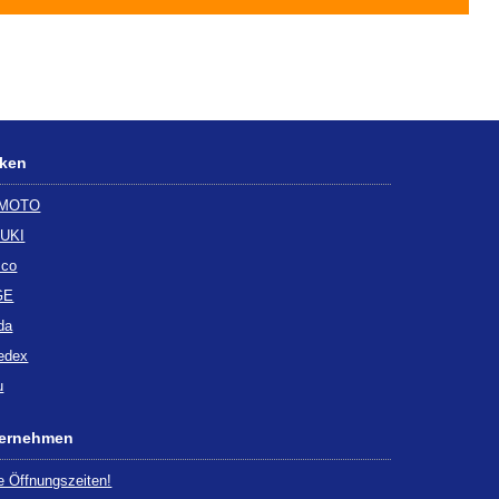
ken
-MOTO
UKI
co
GE
da
edex
u
ernehmen
 Öffnungszeiten!