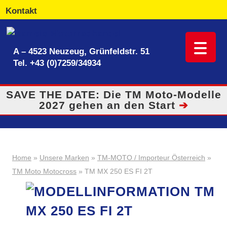
Kontakt
A – 4523 Neuzeug, Grünfeldstr. 51
Tel.
+43 (0)7259/34934
SAVE THE DATE: Die TM Moto-Modelle
2027 gehen an den Start
➔
Home
»
Unsere Marken
»
TM-MOTO / Importeur Österreich
»
TM Moto Motocross
» TM MX 250 ES FI 2T