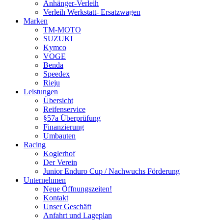
Anhänger-Verleih
Verleih Werkstatt- Ersatzwagen
Marken
TM-MOTO
SUZUKI
Kymco
VOGE
Benda
Speedex
Rieju
Leistungen
Übersicht
Reifenservice
§57a Überprüfung
Finanzierung
Umbauten
Racing
Koglerhof
Der Verein
Junior Enduro Cup / Nachwuchs Förderung
Unternehmen
Neue Öffnungszeiten!
Kontakt
Unser Geschäft
Anfahrt und Lageplan