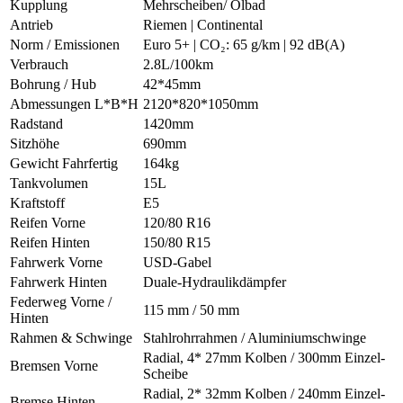
Kupplung
Mehrscheiben/ Ölbad
Antrieb
Riemen | Continental
Norm / Emissionen
Euro 5+ | CO₂: 65 g/km | 92 dB(A)
Verbrauch
2.8L/100km
Bohrung / Hub
42*45mm
Abmessungen L*B*H
2120*820*1050mm
Radstand
1420mm
Sitzhöhe
690mm
Gewicht Fahrfertig
164kg
Tankvolumen
15L
Kraftstoff
E5
Reifen Vorne
120/80 R16
Reifen Hinten
150/80 R15
Fahrwerk Vorne
USD-Gabel
Fahrwerk Hinten
Duale-Hydraulikdämpfer
Federweg Vorne /
115 mm / 50 mm
Hinten
Rahmen & Schwinge
Stahlrohrrahmen / Aluminiumschwinge
Radial, 4* 27mm Kolben / 300mm Einzel-
Bremsen Vorne
Scheibe
Radial, 2* 32mm Kolben / 240mm Einzel-
Bremse Hinten