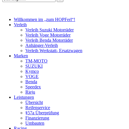
Willkommen im „zum HOPFerl“!
Verleih
Verleih Suzuki Motorräder
Verleih Voge Motorräder
Verleih Benda Motorräder
Anhänger-Verleih
Verleih Werkstatt- Ersatzwagen
Marken
TM-MOTO
SUZUKI
Kymco
VOGE
Benda
Speedex
Rieju
Leistungen
Übersicht
Reifenservice
§57a Überprüfung
Finanzierung
Umbauten
Racing