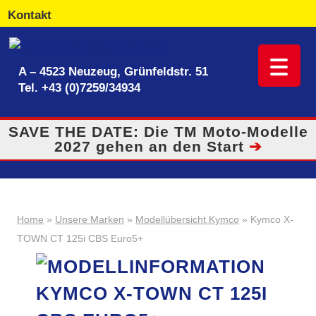
Kontakt
A – 4523 Neuzeug, Grünfeldstr. 51
Tel.
+43 (0)7259/34934
SAVE THE DATE: Die TM Moto-Modelle
2027 gehen an den Start
➔
Home
»
Unsere Marken
»
Modellübersicht Kymco
» Kymco X-
TOWN CT 125i CBS Euro5+