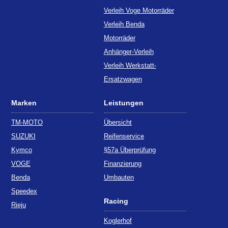
Verleih Voge Motorräder
Verleih Benda
Motorräder
Anhänger-Verleih
Verleih Werkstatt-
Ersatzwagen
Marken
Leistungen
TM-MOTO
Übersicht
SUZUKI
Reifenservice
Kymco
§57a Überprüfung
VOGE
Finanzierung
Benda
Umbauten
Speedex
Racing
Rieju
Koglerhof