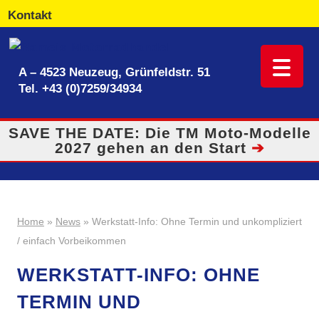
Kontakt
A – 4523 Neuzeug, Grünfeldstr. 51
Tel.
+43 (0)7259/34934
SAVE THE DATE: Die TM Moto-Modelle
2027 gehen an den Start
➔
Home
»
News
» Werkstatt-Info: Ohne Termin und unkompliziert
/ einfach Vorbeikommen
WERKSTATT-INFO: OHNE
TERMIN UND